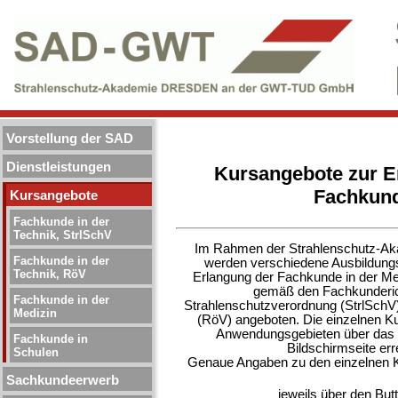
Vorstellung der SAD
Dienstleistungen
Kursangebote zur E
Fachkun
Kursangebote
Fachkunde in der
Technik, StrlSchV
Im Rahmen der Strahlenschutz-A
Fachkunde in der
werden verschiedene Ausbildungs
Technik, RöV
Erlangung der Fachkunde in der Med
gemäß den Fachkunderich
Fachkunde in der
Strahlenschutzverordnung (StrlSch
Medizin
(RöV) angeboten. Die einzelnen Ku
Anwendungsgebieten über das M
Fachkunde in
Bildschirmseite err
Schulen
Genaue Angaben zu den einzelnen K
Sachkundeerwerb
jeweils über den But